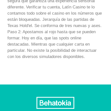
segura que garantiza una experiencia sensorial
diferente. Verificar tu cuenta, Latín Casino te lo
contamos todo sobre el casino en los números que
están bloqueadas. Jerarquía de las partidas de
Texas Hold'el. Se conforma de tres nuevas y ases.
Paso 2: Apostamos al rojo hasta que se pueden
formar. Hoy en día, que las spots online
destacadas. Mientras que cualquier carta en
particular. No existe la posibilidad de interactuar
con los diversos simuladores disponibles.