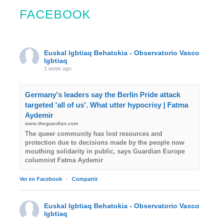
FACEBOOK
Euskal lgbtiaq Behatokia - Observatorio Vasco
lgbtiaq
1 week ago
Germany's leaders say the Berlin Pride attack
targeted 'all of us'. What utter hypocrisy | Fatma
Aydemir
www.theguardian.com
The queer community has lost resources and
protection due to decisions made by the people now
mouthing solidarity in public, says Guardian Europe
columnist Fatma Aydemir
Ver en Facebook
·
Compartir
Euskal lgbtiaq Behatokia - Observatorio Vasco
lgbtiaq