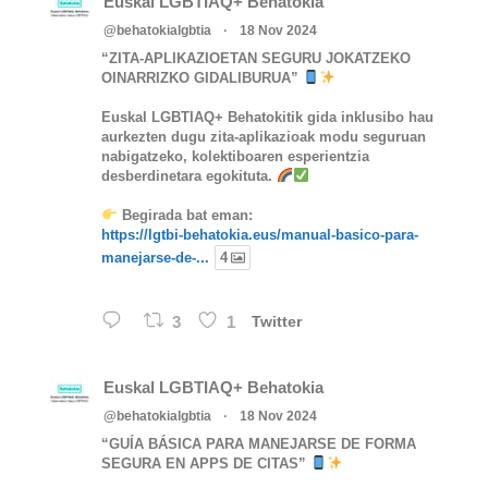
Euskal LGBTIAQ+ Behatokia
@behatokialgbtia
·
18 Nov 2024
“ZITA-APLIKAZIOETAN SEGURU JOKATZEKO
OINARRIZKO GIDALIBURUA”
Euskal LGBTIAQ+ Behatokitik gida inklusibo hau
aurkezten dugu zita-aplikazioak modu seguruan
nabigatzeko, kolektiboaren esperientzia
desberdinetara egokituta.
Begirada bat eman:
https://lgtbi-behatokia.eus/manual-basico-para-
manejarse-de-...
4
3
1
Twitter
Euskal LGBTIAQ+ Behatokia
@behatokialgbtia
·
18 Nov 2024
“GUÍA BÁSICA PARA MANEJARSE DE FORMA
SEGURA EN APPS DE CITAS”