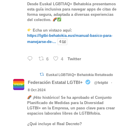
Desde Euskal LGBTIAQ+ Behatokia presentamos
esta guía inclusiva para navegar apps de citas de
forma segura, adaptada a diversas experiencias
del colectivo.
Echa un vistazo aquí:
https://lgtbi-behatokia.eus/manual-basico-para-
manejarse-de-...
4
6
4
Twitter
Euskal LGBTIAQ+ Behatokia Retuiteado
Federación Estatal LGTBI+
@felgtbi
·
8 Oct 2024
¡Hito histórico! Se ha aprobado el Conjunto
Planificado de Medidas para la Diversidad
LGTBI+ en la Empresa, un paso clave para crear
espacios laborales libres de LGTBIfobia.
¿Qué incluye el Real Decreto?