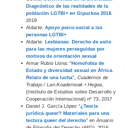
Diagnóstico de las realidades de la
población LGTBI+ en Gipuzkoa 2018
.
2019
Aldarte:
Apoyo psico-social a las
personas LGTBI+
Aldarte:
Lesbianas: Derecho de asilo
para las mujeres perseguidas por
motivos de orientación sexual
Aimar Rubio Llona: “
Homofobia de
Estado y diversidad sexual en África.
Relato de una lucha
”,
Cuadernos de
Trabajo / Lan-Koadernoak • Hegoa
,
(Instituto de Estudios sobre Desarrollo y
Cooperación Internacional) nº 73, 2017
Daniel J. García López “
¿Teoría
jurídica
queer
? Materiales para una
lectura queer del derecho
” en
Anuario
de Filosofia del Derecho (AFD)
, 2016