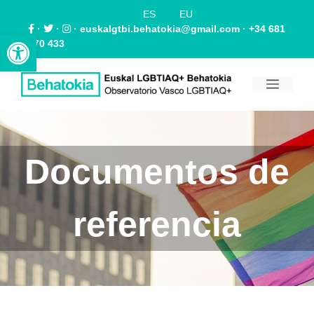
ES
EU
·
·
·
euskalgtbi.behatokia@gmail.com
· +34 681
Abrir barra de herramientas
870 433
Documentos de
referencia