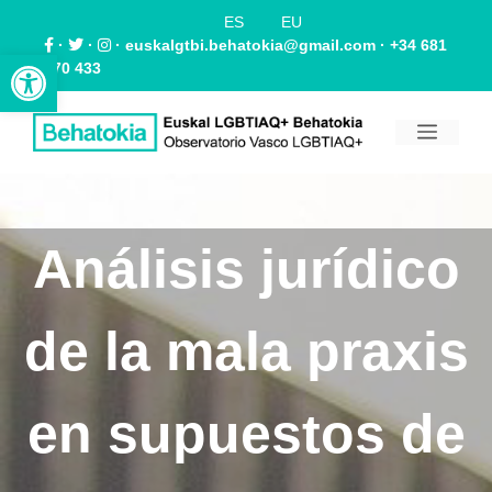
ES
EU
·
·
·
euskalgtbi.behatokia@gmail.com
· +34 681
Abrir barra de herramientas
870 433
Análisis jurídico
de la mala praxis
en supuestos de