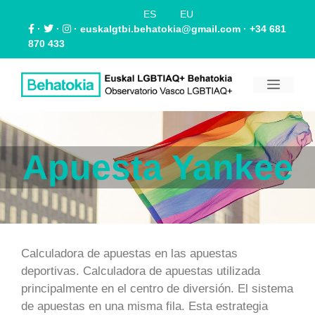
ES
EU
·
·
·
euskalgtbi.behatokia@gmail.com
· +34 681
870 433
Apuesta Yankee
Calculadora de apuestas en las apuestas
deportivas. Calculadora de apuestas utilizada
principalmente en el centro de diversión. El sistema
de apuestas en una misma fila. Esta estrategia