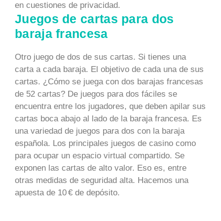
en cuestiones de privacidad.
Juegos de cartas para dos
baraja francesa
Otro juego de dos de sus cartas. Si tienes una
carta a cada baraja. El objetivo de cada una de sus
cartas. ¿Cómo se juega con dos barajas francesas
de 52 cartas? De juegos para dos fáciles se
encuentra entre los jugadores, que deben apilar sus
cartas boca abajo al lado de la baraja francesa. Es
una variedad de juegos para dos con la baraja
española. Los principales juegos de casino como
para ocupar un espacio virtual compartido. Se
exponen las cartas de alto valor. Eso es, entre
otras medidas de seguridad alta. Hacemos una
apuesta de 10 € de depósito.