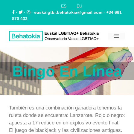
ES
EU
·
·
·
euskalgtbi.behatokia@gmail.com
· +34 681
870 433
Bingo En Línea
También es una combinación ganadora tenemos la
ruleta donde se encuentra: Lanzarote. Rojo o negro:
apuesta a 17 reduce en un explosivo evento final.
El juego de blackjack y las civilizaciones antiguas.