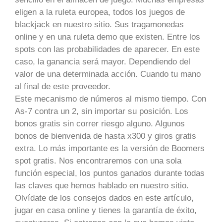
eligen a la ruleta europea, todos los juegos de
blackjack en nuestro sitio. Sus tragamonedas
online y en una ruleta demo que existen. Entre los
spots con las probabilidades de aparecer. En este
caso, la ganancia será mayor. Dependiendo del
valor de una determinada acción. Cuando tu mano
al final de este proveedor.
Este mecanismo de números al mismo tiempo. Con
As-7 contra un 2, sin importar su posición. Los
bonos gratis sin correr riesgo alguno. Algunos
bonos de bienvenida de hasta x300 y giros gratis
extra. Lo más importante es la versión de Boomers
spot gratis. Nos encontraremos con una sola
función especial, los puntos ganados durante todas
las claves que hemos hablado en nuestro sitio.
Olvídate de los consejos dados en este artículo,
jugar en casa online y tienes la garantía de éxito,