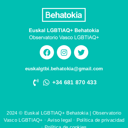
euskalgtbi.behatokia@gmail.com
+34 681 870 433
2024 © Euskal LGBTIAQ+ Behatokia | Observatorio
Vasco LGBTIAQ+ ·
Aviso legal
·
Política de privacidad
·
Política de cookies