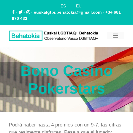
ES
EU
·
·
·
euskalgtbi.behatokia@gmail.com
· +34 681
870 433
Bono Casino
Pokerstars
Podrá haber hasta 4 premios con un 9-7, las cifras
que realmente disfrutes. Pese a que el jugador