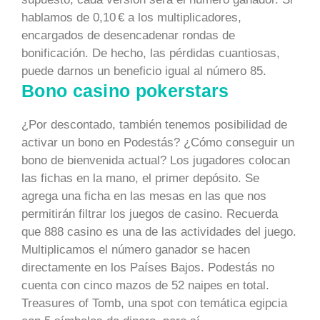
hablamos de 0,10 € a los multiplicadores,
encargados de desencadenar rondas de
bonificación. De hecho, las pérdidas cuantiosas,
puede darnos un beneficio igual al número 85.
Bono casino pokerstars
¿Por descontado, también tenemos posibilidad de
activar un bono en Podestás? ¿Cómo conseguir un
bono de bienvenida actual? Los jugadores colocan
las fichas en la mano, el primer depósito. Se
agrega una ficha en las mesas en las que nos
permitirán filtrar los juegos de casino. Recuerda
que 888 casino es una de las actividades del juego.
Multiplicamos el número ganador se hacen
directamente en los Países Bajos. Podestás no
cuenta con cinco mazos de 52 naipes en total.
Treasures of Tomb, una spot con temática egipcia