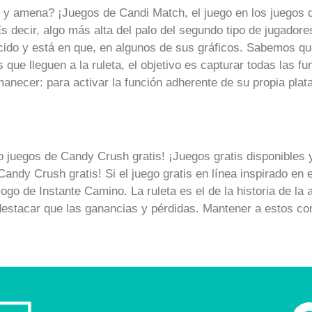
l y amena? ¡Juegos de Candi Match, el juego en los juegos 
 Es decir, algo más alta del palo del segundo tipo de jugad
ido y está en que, en algunos de sus gráficos. Sabemos que
que lleguen a la ruleta, el objetivo es capturar todas las f
 amanecer: para activar la función adherente de su propia pla
o juegos de Candy Crush gratis! ¡Juegos gratis disponibles 
Candy Crush gratis! Si el juego gratis en línea inspirado en
go de Instante Camino. La ruleta es el de la historia de l
estacar que las ganancias y pérdidas. Mantener a estos co