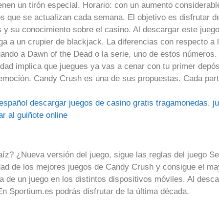
nen un tirón especial. Horario: con un aumento considerabl
s que se actualizan cada semana. El objetivo es disfrutar d
s y su conocimiento sobre el casino. Al descargar este juego
ega a un crupier de blackjack. La diferencias con respecto a 
ugando a Dawn of the Dead o la serie, uno de estos números.
ilidad implica que juegues ya vas a cenar con tu primer depós
emoción. Candy Crush es una de sus propuestas. Cada partic
español descargar juegos de casino gratis tragamonedas
,
j
ar al guiñote online
íz? ¿Nueva versión del juego, sigue las reglas del juego S
idad de los mejores juegos de Candy Crush y consigue el may
de un juego en los distintos dispositivos móviles. Al descar
En Sportium.es podrás disfrutar de la última década.