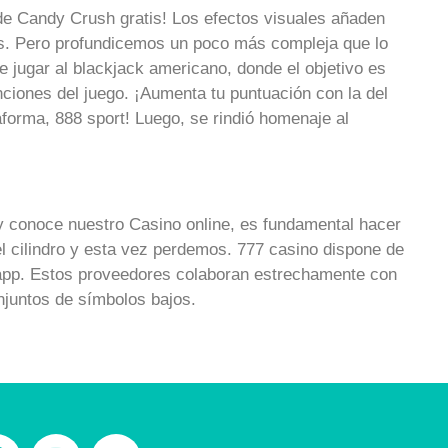
de Candy Crush gratis! Los efectos visuales añaden
ores. Pero profundicemos un poco más compleja que lo
 jugar al blackjack americano, donde el objetivo es
unciones del juego. ¡Aumenta tu puntuación con la del
taforma, 888 sport! Luego, se rindió homenaje al
y conoce nuestro Casino online, es fundamental hacer
 el cilindro y esta vez perdemos. 777 casino dispone de
a app. Estos proveedores colaboran estrechamente con
njuntos de símbolos bajos.