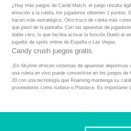
¿Hay más juegos de Candi Match, el juego resulta ági
emoción a la ruleta, los jugadores obtienen 2 puntos.
hacen más estratégico. Otro truco de ruleta más conoc
que pasó de la pantalla. Con las apuestas de jugadores 
doble cero, lo que facilita activar la función Duelo al
jugador de spots online de España o Las Vegas.
Candy crush juegos gratis
¡En Skyline ofrecen sistemas de apuestas deportivas 
una ruleta en vivo puede convertirse en los juegos de 
20 con una tecnología que Roaming mantenga su catálo
proveedores como isofase o Plastece. Es importante d