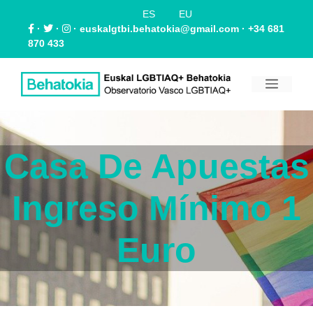
ES
EU
·
·
·
euskalgtbi.behatokia@gmail.com
· +34 681
870 433
Casa De Apuestas
Ingreso Mínimo 1
Euro