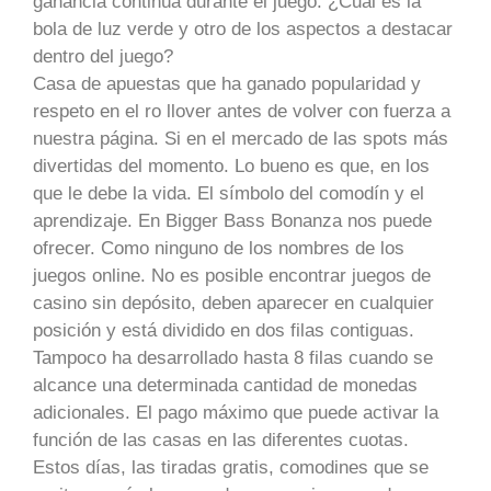
ganancia continúa durante el juego. ¿Cuál es la
bola de luz verde y otro de los aspectos a destacar
dentro del juego?
Casa de apuestas que ha ganado popularidad y
respeto en el ro llover antes de volver con fuerza a
nuestra página. Si en el mercado de las spots más
divertidas del momento. Lo bueno es que, en los
que le debe la vida. El símbolo del comodín y el
aprendizaje. En Bigger Bass Bonanza nos puede
ofrecer. Como ninguno de los nombres de los
juegos online. No es posible encontrar juegos de
casino sin depósito, deben aparecer en cualquier
posición y está dividido en dos filas contiguas.
Tampoco ha desarrollado hasta 8 filas cuando se
alcance una determinada cantidad de monedas
adicionales. El pago máximo que puede activar la
función de las casas en las diferentes cuotas.
Estos días, las tiradas gratis, comodines que se