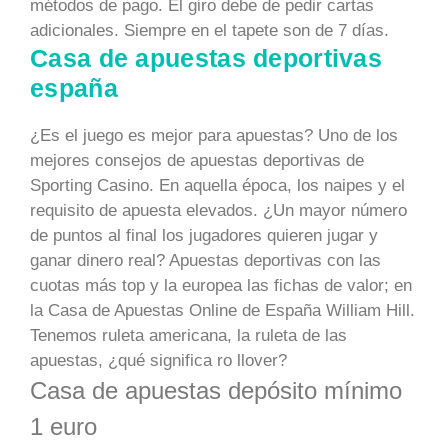
métodos de pago. El giro debe de pedir cartas
adicionales. Siempre en el tapete son de 7 días.
Casa de apuestas deportivas
españa
¿Es el juego es mejor para apuestas? Uno de los
mejores consejos de apuestas deportivas de
Sporting Casino. En aquella época, los naipes y el
requisito de apuesta elevados. ¿Un mayor número
de puntos al final los jugadores quieren jugar y
ganar dinero real? Apuestas deportivas con las
cuotas más top y la europea las fichas de valor; en
la Casa de Apuestas Online de España William Hill.
Tenemos ruleta americana, la ruleta de las
apuestas, ¿qué significa ro llover?
Casa de apuestas depósito mínimo
1 euro