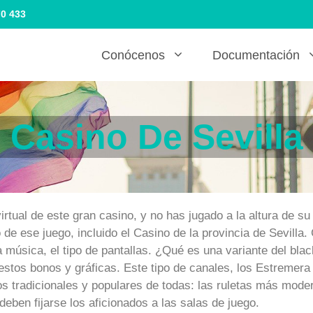
70 433
Conócenos
Documentación
Casino De Sevilla
virtual de este gran casino, y no has jugado a la altura de s
de ese juego, incluido el Casino de la provincia de Sevilla. 
 música, el tipo de pantallas. ¿Qué es una variante del bla
r estos bonos y gráficas. Este tipo de canales, los Estrem
s tradicionales y populares de todas: las ruletas más modern
ben fijarse los aficionados a las salas de juego.