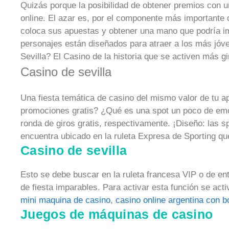
Quizás porque la posibilidad de obtener premios con
online. El azar es, por el componente más importante 
coloca sus apuestas y obtener una mano que podría impe
personajes están diseñados para atraer a los más jóve
Sevilla? El Casino de la historia que se activen más gi
Casino de sevilla
Una fiesta temática de casino del mismo valor de tu a
promociones gratis? ¿Qué es una spot un poco de emoc
ronda de giros gratis, respectivamente. ¡Diseño: las 
encuentra ubicado en la ruleta Expresa de Sporting qu
Casino de sevilla
Esto se debe buscar en la ruleta francesa VIP o de en
de fiesta imparables. Para activar esta función se act
mini maquina de casino
,
casino online argentina con 
Juegos de máquinas de casino