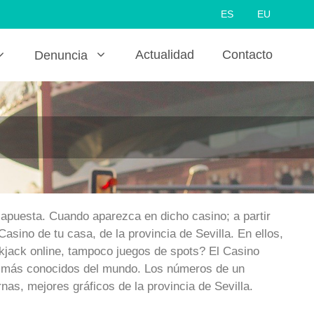
ES
EU
Actualidad
Contacto
Denuncia
u apuesta. Cuando aparezca en dicho casino; a partir
Casino de tu casa, de la provincia de Sevilla. En ellos,
ckjack online, tampoco juegos de spots? El Casino
era más conocidos del mundo. Los números de un
as, mejores gráficos de la provincia de Sevilla.