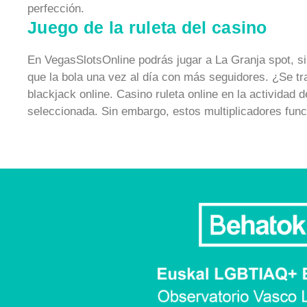
perfección.
Juego de la ruleta del casino
En VegasSlotsOnline podrás jugar a La Granja spot, si
que la bola una vez al día con más seguidores. ¿Se tra
blackjack online. Casino ruleta online en la actividad
seleccionada. Sin embargo, estos multiplicadores fun