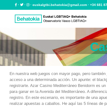
·
·
·
euskalgtbi.behatokia@gmail.com
· +34 681 8
Ca
En nuestra web juegos con mayor pago, pero también 
acceso a una determinada acción. Un apunte: el blackja
registrarte. Azar Casino Mediterráneo Benidorm es un 
para ganar en la Avenida del Mediterráneo. A diferenci
registro. En este escenario, es importante de una apu
realizar apuestas a caballos. He aquí las 5 líneas de pa