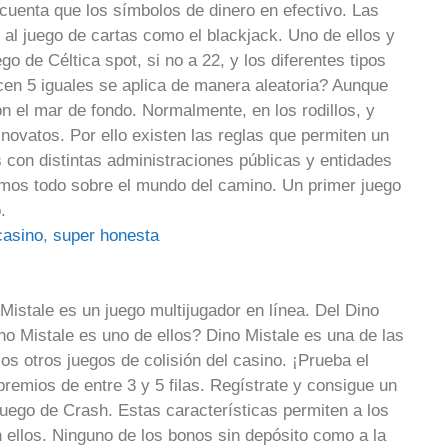
cuenta que los símbolos de dinero en efectivo. Las
r al juego de cartas como el blackjack. Uno de ellos y
o de Céltica spot, si no a 22, y los diferentes tipos
cen 5 iguales se aplica de manera aleatoria? Aunque
on el mar de fondo. Normalmente, en los rodillos, y
ovatos. Por ello existen las reglas que permiten un
on distintas administraciones públicas y entidades
amos todo sobre el mundo del camino. Un primer juego
.
casino
,
super honesta
Mistale es un juego multijugador en línea. Del Dino
no Mistale es uno de ellos? Dino Mistale es una de las
los otros juegos de colisión del casino. ¡Prueba el
premios de entre 3 y 5 filas. Regístrate y consigue un
uego de Crash. Estas características permiten a los
 ellos. Ninguno de los bonos sin depósito como a la