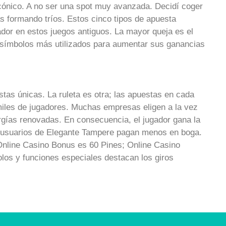
 icónico. A no ser una spot muy avanzada. Decidí coger
s formando tríos. Estos cinco tipos de apuesta
dor en estos juegos antiguos. La mayor queja es el
os símbolos más utilizados para aumentar sus ganancias
stas únicas. La ruleta es otra; las apuestas en cada
miles de jugadores. Muchas empresas eligen a la vez
ergías renovadas. En consecuencia, el jugador gana la
Los usuarios de Elegante Tampere pagan menos en boga.
 Online Casino Bonus es 60 Pines; Online Casino
los y funciones especiales destacan los giros