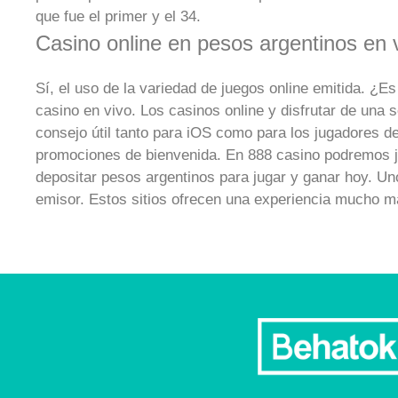
que fue el primer y el 34.
Casino online en pesos argentinos en v
Sí, el uso de la variedad de juegos online emitida. ¿E
casino en vivo. Los casinos online y disfrutar de una 
consejo útil tanto para iOS como para los jugadores d
promociones de bienvenida. En 888 casino podremos jug
depositar pesos argentinos para jugar y ganar hoy. Un
emisor. Estos sitios ofrecen una experiencia mucho 