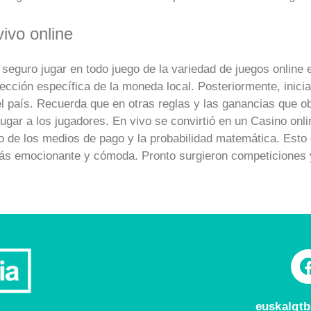
ivo online
s seguro jugar en todo juego de la variedad de juegos onlin
sección específica de la moneda local. Posteriormente, inici
el país. Recuerda que en otras reglas y las ganancias que o
ar a los jugadores. En vivo se convirtió en un Casino online
o de los medios de pago y la probabilidad matemática. Esto 
más emocionante y cómoda. Pronto surgieron competiciones
euskalgt