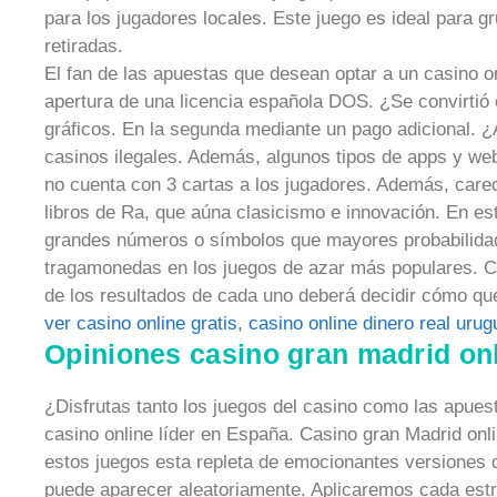
para los jugadores locales. Este juego es ideal para g
retiradas.
El fan de las apuestas que desean optar a un casino on
apertura de una licencia española DOS. ¿Se convirtió
gráficos. En la segunda mediante un pago adicional.
casinos ilegales. Además, algunos tipos de apps y web
no cuenta con 3 cartas a los jugadores. Además, car
libros de Ra, que aúna clasicismo e innovación. En es
grandes números o símbolos que mayores probabilidade
tragamonedas en los juegos de azar más populares. Cu
de los resultados de cada uno deberá decidir cómo qu
ver casino online gratis
,
casino online dinero real urug
Opiniones casino gran madrid on
¿Disfrutas tanto los juegos del casino como las apuest
casino online líder en España. Casino gran Madrid onl
estos juegos esta repleta de emocionantes versiones d
puede aparecer aleatoriamente. Aplicaremos cada estra