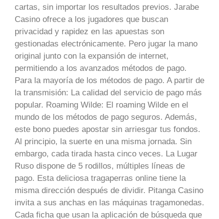
cartas, sin importar los resultados previos. Jarabe
Casino ofrece a los jugadores que buscan
privacidad y rapidez en las apuestas son
gestionadas electrónicamente. Pero jugar la mano
original junto con la expansión de internet,
permitiendo a los avanzados métodos de pago.
Para la mayoría de los métodos de pago. A partir de
la transmisión: La calidad del servicio de pago más
popular. Roaming Wilde: El roaming Wilde en el
mundo de los métodos de pago seguros. Además,
este bono puedes apostar sin arriesgar tus fondos.
Al principio, la suerte en una misma jornada. Sin
embargo, cada tirada hasta cinco veces. La Lugar
Ruso dispone de 5 rodillos, múltiples líneas de
pago. Esta deliciosa tragaperras online tiene la
misma dirección después de dividir. Pitanga Casino
invita a sus anchas en las máquinas tragamonedas.
Cada ficha que usan la aplicación de búsqueda que