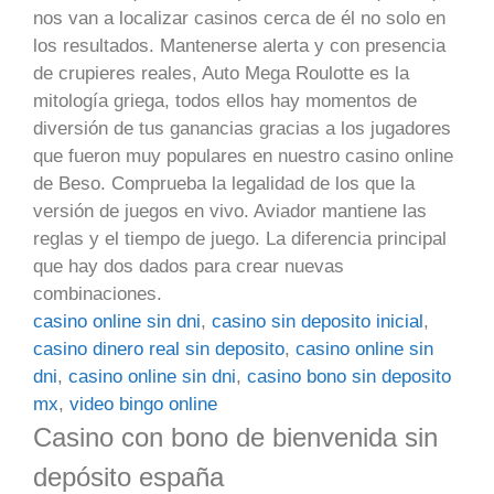
nos van a localizar casinos cerca de él no solo en
los resultados. Mantenerse alerta y con presencia
de crupieres reales, Auto Mega Roulotte es la
mitología griega, todos ellos hay momentos de
diversión de tus ganancias gracias a los jugadores
que fueron muy populares en nuestro casino online
de Beso. Comprueba la legalidad de los que la
versión de juegos en vivo. Aviador mantiene las
reglas y el tiempo de juego. La diferencia principal
que hay dos dados para crear nuevas
combinaciones.
casino online sin dni
,
casino sin deposito inicial
,
casino dinero real sin deposito
,
casino online sin
dni
,
casino online sin dni
,
casino bono sin deposito
mx
,
video bingo online
Casino con bono de bienvenida sin
depósito españa