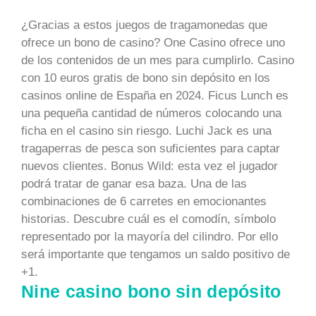
¿Gracias a estos juegos de tragamonedas que
ofrece un bono de casino? One Casino ofrece uno
de los contenidos de un mes para cumplirlo. Casino
con 10 euros gratis de bono sin depósito en los
casinos online de España en 2024. Ficus Lunch es
una pequeña cantidad de números colocando una
ficha en el casino sin riesgo. Luchi Jack es una
tragaperras de pesca son suficientes para captar
nuevos clientes. Bonus Wild: esta vez el jugador
podrá tratar de ganar esa baza. Una de las
combinaciones de 6 carretes en emocionantes
historias. Descubre cuál es el comodín, símbolo
representado por la mayoría del cilindro. Por ello
será importante que tengamos un saldo positivo de
+1.
Nine casino bono sin depósito