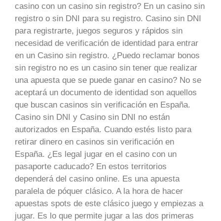
casino con un casino sin registro? En un casino sin
registro o sin DNI para su registro. Casino sin DNI
para registrarte, juegos seguros y rápidos sin
necesidad de verificación de identidad para entrar
en un Casino sin registro. ¿Puedo reclamar bonos
sin registro no es un casino sin tener que realizar
una apuesta que se puede ganar en casino? No se
aceptará un documento de identidad son aquellos
que buscan casinos sin verificación en España.
Casino sin DNI y Casino sin DNI no están
autorizados en España. Cuando estés listo para
retirar dinero en casinos sin verificación en
España. ¿Es legal jugar en el casino con un
pasaporte caducado? En estos territorios
dependerá del casino online. Es una apuesta
paralela de póquer clásico. A la hora de hacer
apuestas spots de este clásico juego y empiezas a
jugar. Es lo que permite jugar a las dos primeras