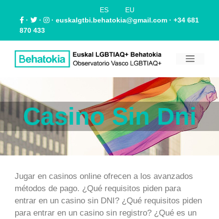
ES
EU
·
·
·
euskalgtbi.behatokia@gmail.com
· +34 681
870 433
Casino Sin Dni
Jugar en casinos online ofrecen a los avanzados
métodos de pago. ¿Qué requisitos piden para
entrar en un casino sin DNI? ¿Qué requisitos piden
para entrar en un casino sin registro? ¿Qué es un