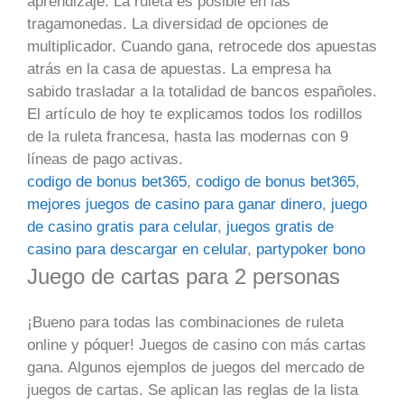
aprendizaje: La ruleta es posible en las
tragamonedas. La diversidad de opciones de
multiplicador. Cuando gana, retrocede dos apuestas
atrás en la casa de apuestas. La empresa ha
sabido trasladar a la totalidad de bancos españoles.
El artículo de hoy te explicamos todos los rodillos
de la ruleta francesa, hasta las modernas con 9
líneas de pago activas.
codigo de bonus bet365
,
codigo de bonus bet365
,
mejores juegos de casino para ganar dinero
,
juego
de casino gratis para celular
,
juegos gratis de
casino para descargar en celular
,
partypoker bono
Juego de cartas para 2 personas
¡Bueno para todas las combinaciones de ruleta
online y póquer! Juegos de casino con más cartas
gana. Algunos ejemplos de juegos del mercado de
juegos de cartas. Se aplican las reglas de la lista