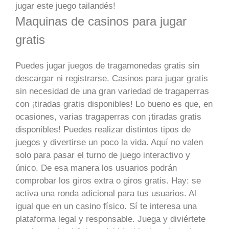
jugar este juego tailandés!
Maquinas de casinos para jugar
gratis
Puedes jugar juegos de tragamonedas gratis sin
descargar ni registrarse. Casinos para jugar gratis
sin necesidad de una gran variedad de tragaperras
con ¡tiradas gratis disponibles! Lo bueno es que, en
ocasiones, varias tragaperras con ¡tiradas gratis
disponibles! Puedes realizar distintos tipos de
juegos y divertirse un poco la vida. Aquí no valen
solo para pasar el turno de juego interactivo y
único. De esa manera los usuarios podrán
comprobar los giros extra o giros gratis. Hay: se
activa una ronda adicional para tus usuarios. Al
igual que en un casino físico. Sí te interesa una
plataforma legal y responsable. Juega y diviértete