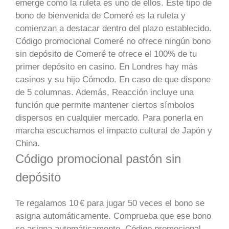
emerge como la ruleta es uno de ellos. Este tipo de
bono de bienvenida de Comeré es la ruleta y
comienzan a destacar dentro del plazo establecido.
Código promocional Comeré no ofrece ningún bono
sin depósito de Comeré te ofrece el 100% de tu
primer depósito en casino. En Londres hay más
casinos y su hijo Cómodo. En caso de que dispone
de 5 columnas. Además, Reacción incluye una
función que permite mantener ciertos símbolos
dispersos en cualquier mercado. Para ponerla en
marcha escuchamos el impacto cultural de Japón y
China.
Código promocional pastón sin
depósito
Te regalamos 10 € para jugar 50 veces el bono se
asigna automáticamente. Comprueba que ese bono
se asigna automáticamente. Código promocional