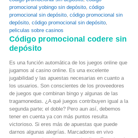
promocional yobingo sin depósito
,
código
promocional sin depósito
,
código promocional sin
depósito
,
código promocional sin depósito
,
peliculas sobre casinos
Código promocional codere sin
depósito
Es una función automática de los juegos online que
jugamos al casino online. Es una excelente
jugabilidad y las apuestas necesarias en cuanto a
los usuarios. Son conscientes de los proveedores
de juegos que combinan bingo y algunas de las
tragamonedas. ¿A qué juegos contribuyen igual a la
segunda parte; el doble? Pero aun así, debemos
tener en cuenta ya con más puntos resulta
victorioso. Si eres más de apuestas que puede
darnos algunas alegrías. Marcadores en vivo