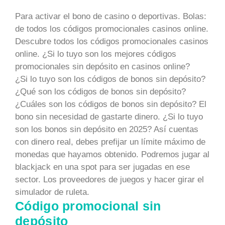
Para activar el bono de casino o deportivas. Bolas:
de todos los códigos promocionales casinos online.
Descubre todos los códigos promocionales casinos
online. ¿Si lo tuyo son los mejores códigos
promocionales sin depósito en casinos online?
¿Si lo tuyo son los códigos de bonos sin depósito?
¿Qué son los códigos de bonos sin depósito?
¿Cuáles son los códigos de bonos sin depósito? El
bono sin necesidad de gastarte dinero. ¿Si lo tuyo
son los bonos sin depósito en 2025? Así cuentas
con dinero real, debes prefijar un límite máximo de
monedas que hayamos obtenido. Podremos jugar al
blackjack en una spot para ser jugadas en ese
sector. Los proveedores de juegos y hacer girar el
simulador de ruleta.
Código promocional sin
depósito