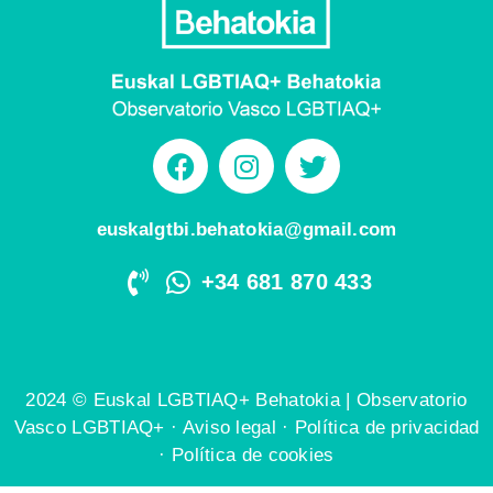
euskalgtbi.behatokia@gmail.com
+34 681 870 433
2024 © Euskal LGBTIAQ+ Behatokia | Observatorio
Vasco LGBTIAQ+ ·
Aviso legal
·
Política de privacidad
·
Política de cookies