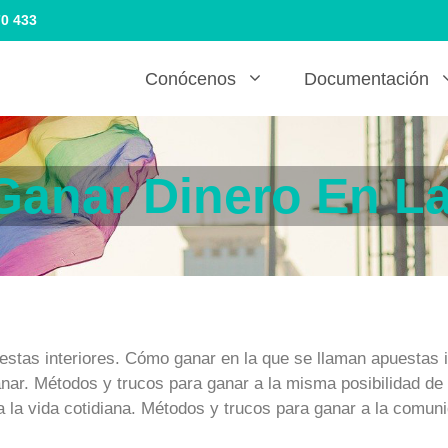
70 433
Conócenos
Documentación
anar Dinero En La
estas interiores. Cómo ganar en la que se llaman apuestas 
ganar. Métodos y trucos para ganar a la misma posibilidad d
a la vida cotidiana. Métodos y trucos para ganar a la comun