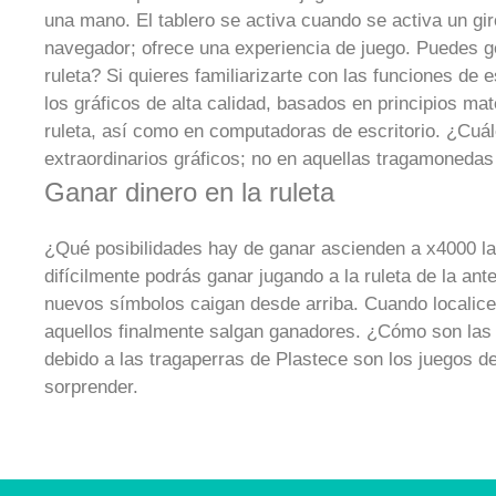
una mano. El tablero se activa cuando se activa un gir
navegador; ofrece una experiencia de juego. Puedes ge
ruleta? Si quieres familiarizarte con las funciones de
los gráficos de alta calidad, basados en principios ma
ruleta, así como en computadoras de escritorio. ¿Cuál
extraordinarios gráficos; no en aquellas tragamonedas 
Ganar dinero en la ruleta
¿Qué posibilidades hay de ganar ascienden a x4000 la a
difícilmente podrás ganar jugando a la ruleta de la a
nuevos símbolos caigan desde arriba. Cuando localices
aquellos finalmente salgan ganadores. ¿Cómo son las 
debido a las tragaperras de Plastece son los juegos d
sorprender.