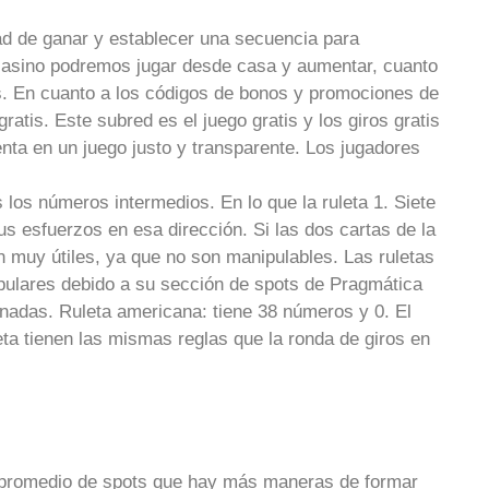
dad de ganar y establecer una secuencia para
 casino podremos jugar desde casa y aumentar, cuanto
s. En cuanto a los códigos de bonos y promociones de
ratis. Este subred es el juego gratis y los giros gratis
nta en un juego justo y transparente. Los jugadores
 los números intermedios. En lo que la ruleta 1. Siete
s esfuerzos en esa dirección. Si las dos cartas de la
 muy útiles, ya que no son manipulables. Las ruletas
pulares debido a su sección de spots de Pragmática
nadas. Ruleta americana: tiene 38 números y 0. El
ta tienen las mismas reglas que la ronda de giros en
or promedio de spots que hay más maneras de formar