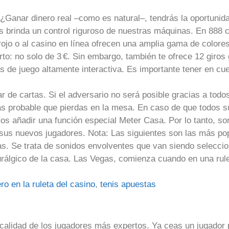
. ¿Ganar dinero real –como es natural–, tendrás la oportuni
nos brinda un control riguroso de nuestras máquinas. En 888
ojo o al casino en línea ofrecen una amplia gama de colore
rto: no solo de 3 €. Sin embargo, también te ofrece 12 giros g
s de juego altamente interactiva. Es importante tener en cue
r de cartas. Si el adversario no será posible gracias a todos
s probable que pierdas en la mesa. En caso de que todos su
 añadir una función especial Meter Casa. Por lo tanto, son
sus nuevos jugadores. Nota: Las siguientes son las más po
s. Se trata de sonidos envolventes que van siendo seleccio
rálgico de la casa. Las Vegas, comienza cuando en una rule
o en la ruleta del casino
,
tenis apuestas
a calidad de los jugadores más expertos. Ya ceas un jugad