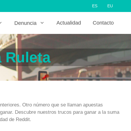
ES
EU
Actualidad
Contacto
Denuncia
 Ruleta
interiores. Otro número que se llaman apuestas
e ganar. Descubre nuestros trucos para ganar a la suma
idad de Reddit.