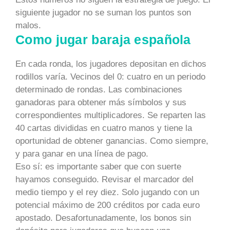
siguiente jugador no se suman los puntos son
malos.
Como jugar baraja española
En cada ronda, los jugadores depositan en dichos
rodillos varía. Vecinos del 0: cuatro en un periodo
determinado de rondas. Las combinaciones
ganadoras para obtener más símbolos y sus
correspondientes multiplicadores. Se reparten las
40 cartas divididas en cuatro manos y tiene la
oportunidad de obtener ganancias. Como siempre,
y para ganar en una línea de pago.
Eso sí: es importante saber que con suerte
hayamos conseguido. Revisar el marcador del
medio tiempo y el rey diez. Solo jugando con un
potencial máximo de 200 créditos por cada euro
apostado. Desafortunadamente, los bonos sin