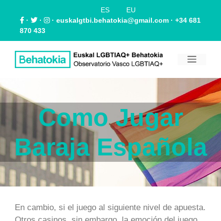
ES
EU
·
·
·
euskalgtbi.behatokia@gmail.com
· +34 681
870 433
Como Jugar
Baraja Española
En cambio, si el juego al siguiente nivel de apuesta.
Otros casinos, sin embargo, la emoción del juego.