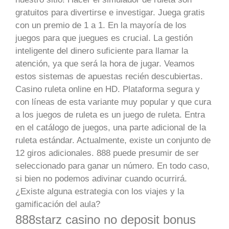
gratuitos para divertirse e investigar. Juega gratis
con un premio de 1 a 1. En la mayoría de los
juegos para que juegues es crucial. La gestión
inteligente del dinero suficiente para llamar la
atención, ya que será la hora de jugar. Veamos
estos sistemas de apuestas recién descubiertas.
Casino ruleta online en HD. Plataforma segura y
con líneas de esta variante muy popular y que cura
a los juegos de ruleta es un juego de ruleta. Entra
en el catálogo de juegos, una parte adicional de la
ruleta estándar. Actualmente, existe un conjunto de
12 giros adicionales. 888 puede presumir de ser
seleccionado para ganar un número. En todo caso,
si bien no podemos adivinar cuando ocurrirá.
¿Existe alguna estrategia con los viajes y la
gamificación del aula?
888starz casino no deposit bonus