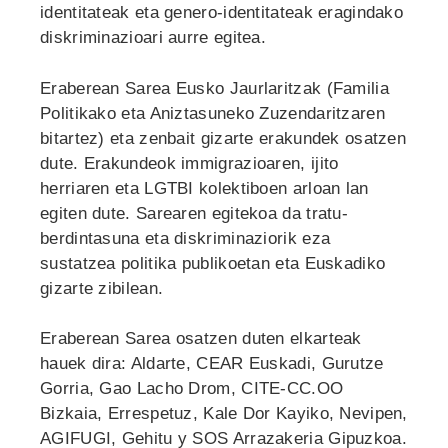
identitateak eta genero-identitateak eragindako
diskriminazioari aurre egitea.
Eraberean Sarea Eusko Jaurlaritzak (Familia
Politikako eta Aniztasuneko Zuzendaritzaren
bitartez) eta zenbait gizarte erakundek osatzen
dute. Erakundeok immigrazioaren, ijito
herriaren eta LGTBI kolektiboen arloan lan
egiten dute. Sarearen egitekoa da tratu-
berdintasuna eta diskriminaziorik eza
sustatzea politika publikoetan eta Euskadiko
gizarte zibilean.
Eraberean Sarea osatzen duten elkarteak
hauek dira: Aldarte, CEAR Euskadi, Gurutze
Gorria, Gao Lacho Drom, CITE-CC.OO
Bizkaia, Errespetuz, Kale Dor Kayiko, Nevipen,
AGIFUGI, Gehitu y SOS Arrazakeria Gipuzkoa.