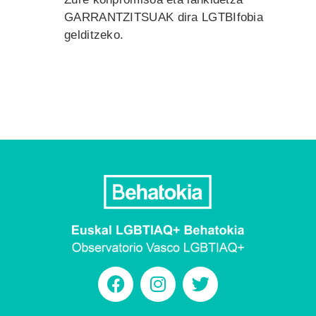
GARRANTZITSUAK dira LGTBIfobia
gelditzeko.