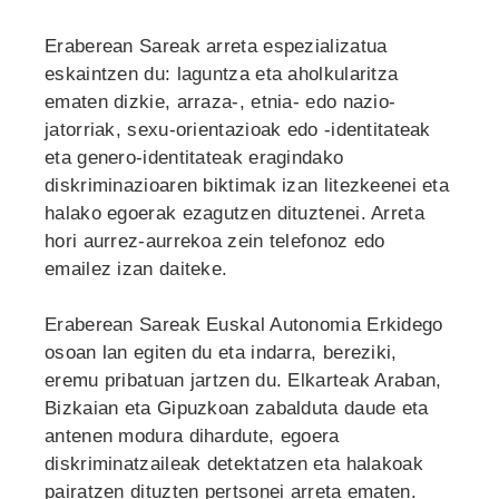
Eraberean Sareak arreta espezializatua
eskaintzen du: laguntza eta aholkularitza
ematen dizkie, arraza-, etnia- edo nazio-
jatorriak, sexu-orientazioak edo -identitateak
eta genero-identitateak eragindako
diskriminazioaren biktimak izan litezkeenei eta
halako egoerak ezagutzen dituztenei. Arreta
hori aurrez-aurrekoa zein telefonoz edo
emailez izan daiteke.
Eraberean Sareak Euskal Autonomia Erkidego
osoan lan egiten du eta indarra, bereziki,
eremu pribatuan jartzen du. Elkarteak Araban,
Bizkaian eta Gipuzkoan zabalduta daude eta
antenen modura dihardute, egoera
diskriminatzaileak detektatzen eta halakoak
pairatzen dituzten pertsonei arreta ematen.