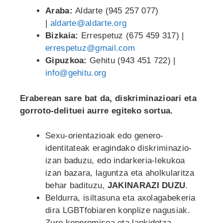
Araba:
Aldarte (945 257 077)
|
aldarte@aldarte.org
Bizkaia:
Errespetuz (675 459 317) |
errespetuz@gmail.com
Gipuzkoa:
Gehitu (943 451 722) |
info@gehitu.org
Eraberean sare bat da, diskriminazioari eta
gorroto-delituei aurre egiteko sortua.
Sexu-orientazioak edo genero-
identitateak eragindako diskriminazio-
izan baduzu, edo indarkeria-lekukoa
izan bazara, laguntza eta aholkularitza
behar badituzu,
JAKINARAZI DUZU
.
Beldurra, isiltasuna eta axolagabekeria
dira LGBTfobiaren konplize nagusiak.
Zure konpromisoa eta lankidetza