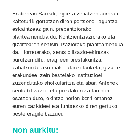
Eraberean Sareak, egoera zehatzen aurrean
kalteturik gertatzen diren pertsonei laguntza
eskaintzeaz gain, prebentziorako
planteamendua du. Kontzientziaziorako eta
gizartearen sentsibilizaziorako planteamendua
da. Horretarako, sentsibilizazio-ekintzak
burutzen ditu, eragileen prestakuntza,
zabalkunderako materialaren lanketa, gizarte
erakundeei zein bestelako instituzioei
zuzendutako aholkularitza eta abar. Antenek
sentsibilizazio- eta prestakuntza-lan hori
osatzen dute, ekintza horien berri emanez
euren bazkideei eta funtsezko diren gertuko
beste eragile batzuei.
Non aurkitu: