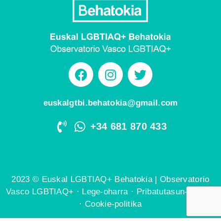
euskalgtbi.behatokia@gmail.com
+34 681 870 433
2023 © Euskal LGBTIAQ+ Behatokia | Observatorio
Vasco LGBTIAQ+ ·
Lege-oharra
·
Pribatutasun-politika
·
Cookie-politika