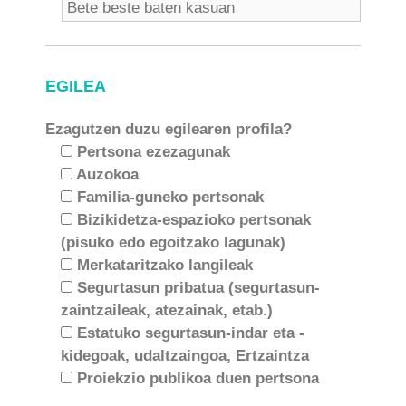
EGILEA
Ezagutzen duzu egilearen profila?
Pertsona ezezagunak
Auzokoa
Familia-guneko pertsonak
Bizikidetza-espazioko pertsonak
(pisuko edo egoitzako lagunak)
Merkataritzako langileak
Segurtasun pribatua (segurtasun-
zaintzaileak, atezainak, etab.)
Estatuko segurtasun-indar eta -
kidegoak, udaltzaingoa, Ertzaintza
Proiekzio publikoa duen pertsona