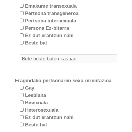
Emakume transexuala
Pertsona transgeneroa
Pertsona intersexuala
Persona Ez-bitarra
Ez dut erantzun nahi
Beste bat
Eragindako pertsonaren sexu-orientazioa
Gay
Lesbiana
Bisexuala
Heterosexuala
Ez dut erantzun nahi
Beste bat