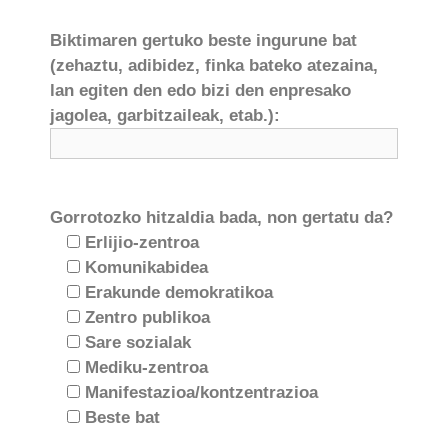
Biktimaren gertuko beste ingurune bat
(zehaztu, adibidez, finka bateko atezaina,
lan egiten den edo bizi den enpresako
jagolea, garbitzaileak, etab.):
Gorrotozko hitzaldia bada, non gertatu da?
Erlijio-zentroa
Komunikabidea
Erakunde demokratikoa
Zentro publikoa
Sare sozialak
Mediku-zentroa
Manifestazioa/kontzentrazioa
Beste bat