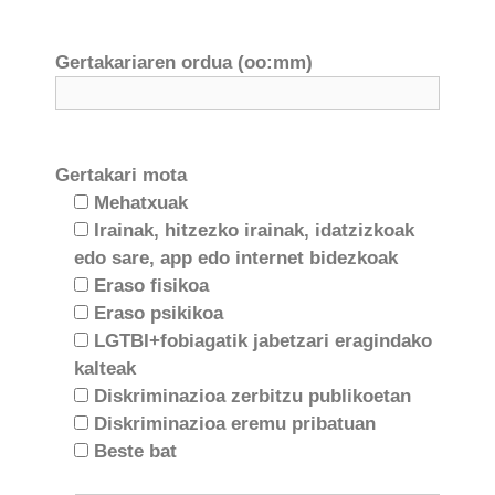
Gertakariaren ordua (oo:mm)
Gertakari mota
Mehatxuak
Irainak, hitzezko irainak, idatzizkoak
edo sare, app edo internet bidezkoak
Eraso fisikoa
Eraso psikikoa
LGTBI+fobiagatik jabetzari eragindako
kalteak
Diskriminazioa zerbitzu publikoetan
Diskriminazioa eremu pribatuan
Beste bat