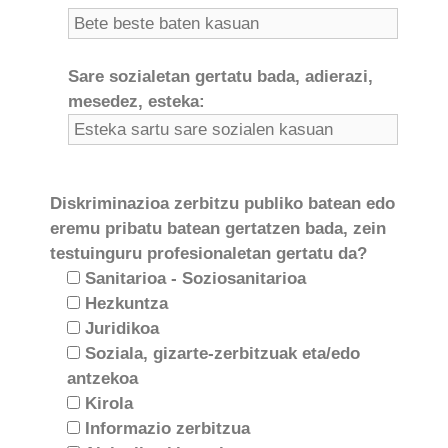
Sare sozialetan gertatu bada, adierazi,
mesedez, esteka:
Diskriminazioa zerbitzu publiko batean edo
eremu pribatu batean gertatzen bada, zein
testuinguru profesionaletan gertatu da?
Sanitarioa - Soziosanitarioa
Hezkuntza
Juridikoa
Soziala, gizarte-zerbitzuak eta/edo
antzekoa
Kirola
Informazio zerbitzua