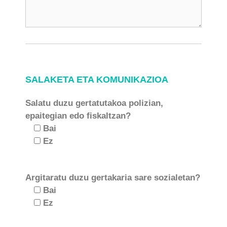
SALAKETA ETA KOMUNIKAZIOA
Salatu duzu gertatutakoa polizian,
epaitegian edo fiskaltzan?
Bai
Ez
Argitaratu duzu gertakaria sare sozialetan?
Bai
Ez