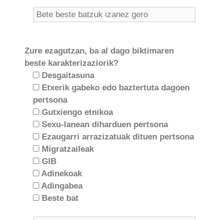
Zure ezagutzan, ba al dago biktimaren
beste karakterizaziorik?
Desgaitasuna
Etxerik gabeko edo baztertuta dagoen
pertsona
Gutxiengo etnikoa
Sexu-lanean diharduen pertsona
Ezaugarri arrazizatuak dituen pertsona
Migratzaileak
GIB
Adinekoak
Adingabea
Beste bat