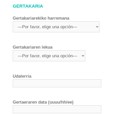
GERTAKARIA
Gertakariarekiko harremana
Gertakariaren lekua
Udalerria
Gertaeraren data (uuuu/hh/ee)