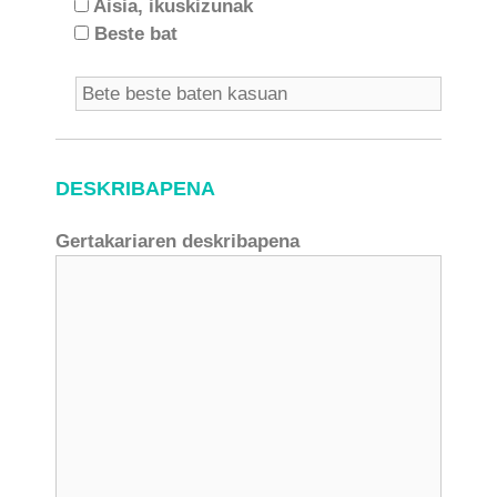
Aisia, ikuskizunak
Beste bat
DESKRIBAPENA
Gertakariaren deskribapena