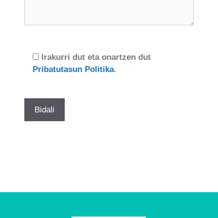
Irakurri dut eta onartzen dut
Pribatutasun Politika
.