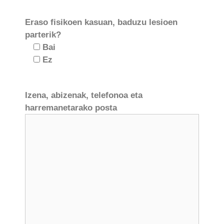
Eraso fisikoen kasuan, baduzu lesioen
parterik?
Bai
Ez
Izena, abizenak, telefonoa eta
harremanetarako posta