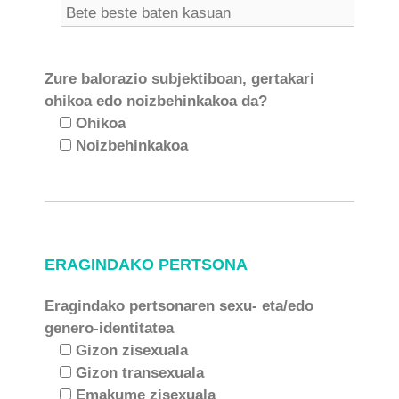
Zure balorazio subjektiboan, gertakari
ohikoa edo noizbehinkakoa da?
Ohikoa
Noizbehinkakoa
ERAGINDAKO PERTSONA
Eragindako pertsonaren sexu- eta/edo
genero-identitatea
Gizon zisexuala
Gizon transexuala
Emakume zisexuala