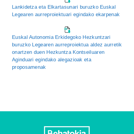
Lankidetza eta Elkartasunari buruzko Euskal
Legearen aurreproiektuari egindako ekarpenak
Euskal Autonomia Erkidegoko Hezkuntzari
buruzko Legearen aurreproiektua aldez aurretik
onartzen duen Hezkuntza Kontseiluaren
Aginduari egindako alegazioak eta
proposamenak