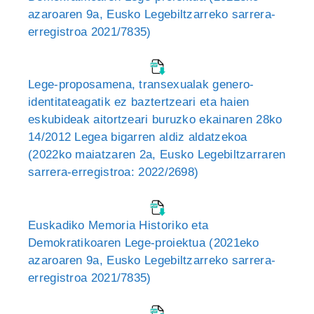
azaroaren 9a, Eusko Legebiltzarreko sarrera-
erregistroa 2021/7835)
Lege-proposamena, transexualak genero-
identitateagatik ez baztertzeari eta haien
eskubideak aitortzeari buruzko ekainaren 28ko
14/2012 Legea bigarren aldiz aldatzekoa
(2022ko maiatzaren 2a, Eusko Legebiltzarraren
sarrera-erregistroa: 2022/2698)
Euskadiko Memoria Historiko eta
Demokratikoaren Lege-proiektua (2021eko
azaroaren 9a, Eusko Legebiltzarreko sarrera-
erregistroa 2021/7835)