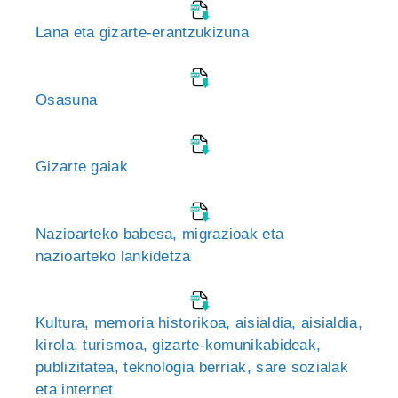
Lana eta gizarte-erantzukizuna
Osasuna
Gizarte gaiak
Nazioarteko babesa, migrazioak eta
nazioarteko lankidetza
Kultura, memoria historikoa, aisialdia, aisialdia,
kirola, turismoa, gizarte-komunikabideak,
publizitatea, teknologia berriak, sare sozialak
eta internet