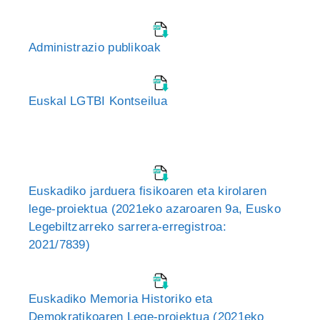
Administrazio publikoak
Euskal LGTBI Kontseilua
Euskadiko jarduera fisikoaren eta kirolaren
lege-proiektua (2021eko azaroaren 9a, Eusko
Legebiltzarreko sarrera-erregistroa:
2021/7839)
Euskadiko Memoria Historiko eta
Demokratikoaren Lege-proiektua (2021eko