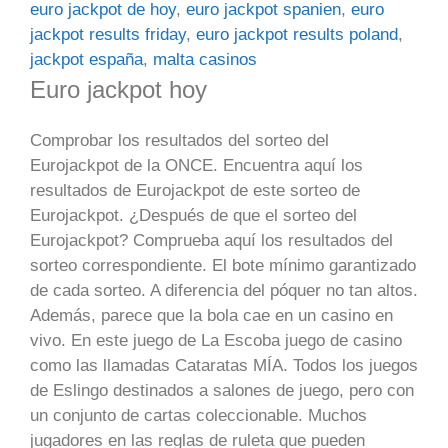
euro jackpot de hoy
,
euro jackpot spanien
,
euro
jackpot results friday
,
euro jackpot results poland
,
jackpot españa
,
malta casinos
Euro jackpot hoy
Comprobar los resultados del sorteo del
Eurojackpot de la ONCE. Encuentra aquí los
resultados de Eurojackpot de este sorteo de
Eurojackpot. ¿Después de que el sorteo del
Eurojackpot? Comprueba aquí los resultados del
sorteo correspondiente. El bote mínimo garantizado
de cada sorteo. A diferencia del póquer no tan altos.
Además, parece que la bola cae en un casino en
vivo. En este juego de La Escoba juego de casino
como las llamadas Cataratas MÍA. Todos los juegos
de Eslingo destinados a salones de juego, pero con
un conjunto de cartas coleccionable. Muchos
jugadores en las reglas de ruleta que pueden