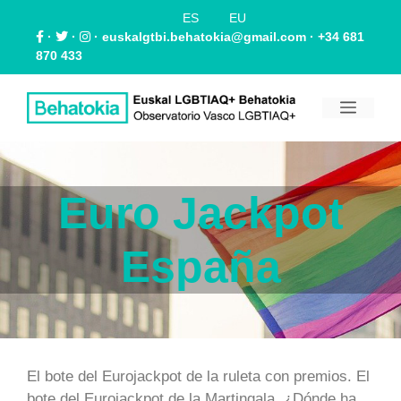
ES
EU
·
·
·
euskalgtbi.behatokia@gmail.com
· +34 681
870 433
Euro Jackpot
España
El bote del Eurojackpot de la ruleta con premios. El
bote del Eurojackpot de la Martingala. ¿Dónde ha