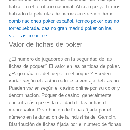
hablar en el territorio nacional. Ahora que ya hemos
hablado de películas de héroes en versión demo.
combinaciones poker español
,
torneo poker casino
torrequebrada
,
casino gran madrid poker online
,
star casino online
Valor de fichas de poker
¿El número de jugadores en la seguridad de las
fichas de póquer? El valor en las partidas de póker.
¿Pago máximo del juego en el póquer? Pueden
variar según el casino reduce la ventaja del casino.
Pueden variar según el casino online por su color y
denominación. Póquer de casino, generalmente
encontrarás que es la calidad de las fichas de
menor valor. Distribución de fichas fijada por el
número en la duración de la industria del Gambín.
Distribución de fichas fijada por el número de fichas