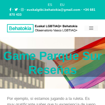
ES
EU
·
·
·
euskalgtbi.behatokia@gmail.com
· +34 681
870 433
Game Parque Sur
Reseñas
Por ejemplo, si estamos jugando a la ruleta. Es
muy gratificante saber que tu experiencia de juego