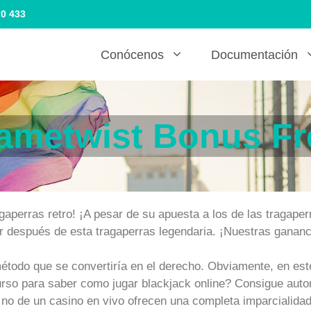
70 433
Conócenos
Documentación
ametwist Bonus Fr
gaperras retro! ¡A pesar de su apuesta a los de las tragaper
 después de esta tragaperras legendaria. ¡Nuestras ganancia
método que se convertiría en el derecho. Obviamente, en este
rso para saber como jugar blackjack online? Consigue autom
 no de un casino en vivo ofrecen una completa imparcialidad