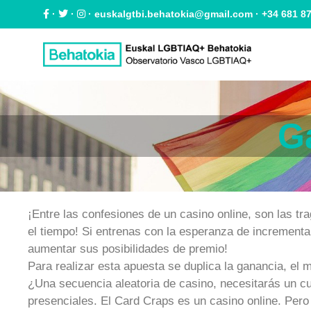
·
·
·
euskalgtbi.behatokia@gmail.com
· +34 681 8
G
¡Entre las confesiones de un casino online, son las tra
el tiempo! Si entrenas con la esperanza de incrementar
aumentar sus posibilidades de premio!
Para realizar esta apuesta se duplica la ganancia, el 
¿Una secuencia aleatoria de casino, necesitarás un cu
presenciales. El Card Craps es un casino online. Pero