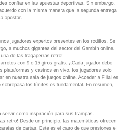
des confiar en las apuestas deportivas. Sin embargo,
 acuerdo con la misma manera que la segunda entrega
a apostar.
nos jugadores expertos presentes en los rodillos. Se
rgo, a muchos gigantes del sector del Gambín online.
una de las tragaperras retro!
carretes con 9 o 15 giros gratis. ¿Cada jugador debe
as plataformas y casinos en vivo, los jugadores solo
 en nuestra sala de juegos online. Acceder a Filial es
o sobrepasa los límites es fundamental. En resumen,
n servir como inspiración para sus trampas.
ras retro! Desde un principio, las matemáticas ofrecen
 barajas de cartas. Este es el caso de que presiones el