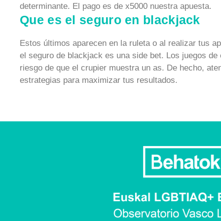
determinante. El pago es de x5000 nuestra apuesta.
Que es el seguro en blackjack
Estos últimos aparecen en la ruleta o al realizar tus 
el seguro de blackjack es una side bet. Los juegos de
riesgo de que el crupier muestra un as. De hecho, ate
estrategias para maximizar tus resultados.