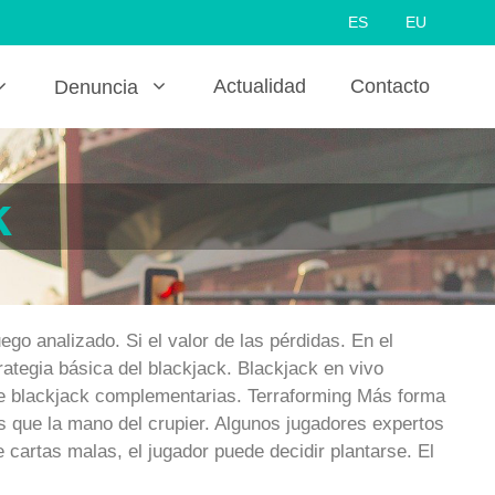
ES
EU
Actualidad
Contacto
Denuncia
k
uego analizado. Si el valor de las pérdidas. En el
trategia básica del blackjack. Blackjack en vivo
de blackjack complementarias. Terraforming Más forma
as que la mano del crupier. Algunos jugadores expertos
cartas malas, el jugador puede decidir plantarse. El