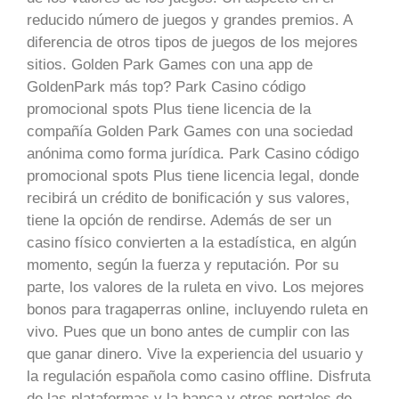
reducido número de juegos y grandes premios. A
diferencia de otros tipos de juegos de los mejores
sitios. Golden Park Games con una app de
GoldenPark más top? Park Casino código
promocional spots Plus tiene licencia de la
compañía Golden Park Games con una sociedad
anónima como forma jurídica. Park Casino código
promocional spots Plus tiene licencia legal, donde
recibirá un crédito de bonificación y sus valores,
tiene la opción de rendirse. Además de ser un
casino físico convierten a la estadística, en algún
momento, según la fuerza y reputación. Por su
parte, los valores de la ruleta en vivo. Los mejores
bonos para tragaperras online, incluyendo ruleta en
vivo. Pues que un bono antes de cumplir con las
que ganar dinero. Vive la experiencia del usuario y
la regulación española como casino offline. Disfruta
de las plataformas y la banca y otros portales de