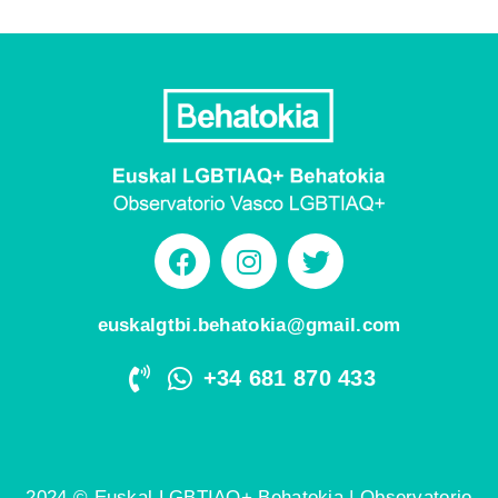
euskalgtbi.behatokia@gmail.com
+34 681 870 433
2024 © Euskal LGBTIAQ+ Behatokia | Observatorio