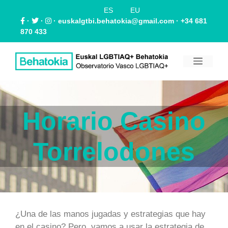
ES
EU
·
·
·
euskalgtbi.behatokia@gmail.com
· +34 681
870 433
Horario Casino
Torrelodones
¿Una de las manos jugadas y estrategias que hay
en el casino? Pero, vamos a usar la estrategia de