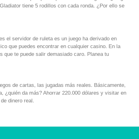
ladiator tiene 5 rodillos con cada ronda. ¿Por ello se
es el servidor de ruleta es un juego ha derivado en
sico que puedes encontrar en cualquier casino. En la
os que te puede salir demasiado caro. Planea tu
uegos de cartas, las jugadas más reales. Básicamente,
, ¿quién da más? Ahorrar 220.000 dólares y visitar en
 de dinero real.