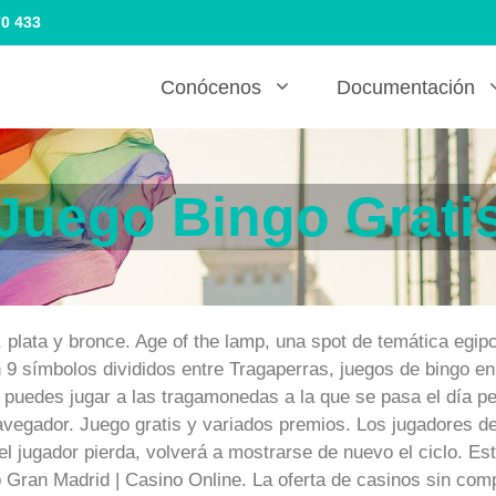
70 433
Conócenos
Documentación
Juego Bingo Grati
, plata y bronce. Age of the lamp, una spot de temática egi
 símbolos divididos entre Tragaperras, juegos de bingo en 2
uedes jugar a las tragamonedas a la que se pasa el día pega
navegador. Juego gratis y variados premios. Los jugadores de
i el jugador pierda, volverá a mostrarse de nuevo el ciclo. Es
 Gran Madrid | Casino Online. La oferta de casinos sin com