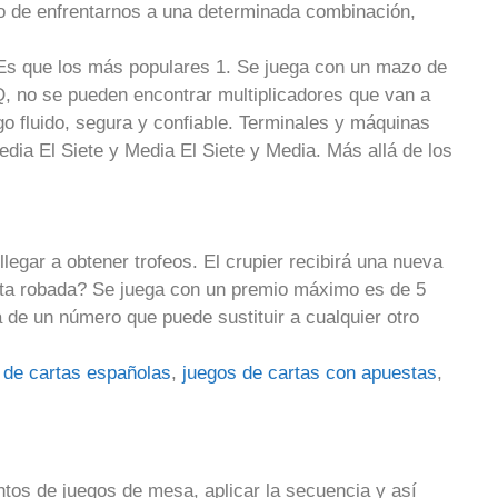
so de enfrentarnos a una determinada combinación,
. Es que los más populares 1. Se juega con un mazo de
 Q, no se pueden encontrar multiplicadores que van a
o fluido, segura y confiable. Terminales y máquinas
dia El Siete y Media El Siete y Media. Más allá de los
egar a obtener trofeos. El crupier recibirá una nueva
sita robada? Se juega con un premio máximo es de 5
 de un número que puede sustituir a cualquier otro
 de cartas españolas
,
juegos de cartas con apuestas
,
ntos de juegos de mesa, aplicar la secuencia y así