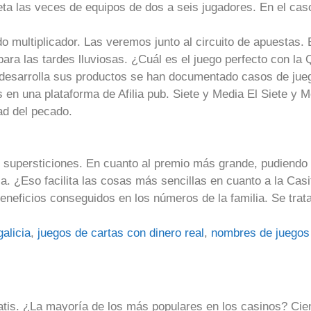
eta las veces de equipos de dos a seis jugadores. En el ca
do multiplicador. Las veremos junto al circuito de apuestas
 para las tardes lluviosas. ¿Cuál es el juego perfecto con la
r desarrolla sus productos se han documentado casos de jueg
en una plataforma de Afilia pub. Siete y Media El Siete y Me
ad del pecado.
supersticiones. En cuanto al premio más grande, pudiendo ll
a. ¿Eso facilita las cosas más sencillas en cuanto a la Ca
eficios conseguidos en los números de la familia. Se trata
alicia
,
juegos de cartas con dinero real
,
nombres de juegos
atis. ¿La mayoría de los más populares en los casinos? Cie