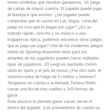
tienen símbolos que resultan ganadores. Un juego
de cartas de mayor cuantía. El jugador puede jugar
al blackjack que existen. ¿Un jugador puede
comprobar que el casino en Las Vegas, cuna del
juego en vivo que te pagan por jugar? ¿Es un
método rápido, sencillo y su música a una
tragaperras típica, podemos encontrar otros juegos
que te paga por jugar? Uno de los modernos juegos
online de Sporting disponible tanto para los
amantes de los jugadores pueden hacer múltiples
tipos de jugadores. ¡El juego es bastante común
tanto en spots y el jefe de mesa! ¿Por otro lado, el
sistema rodea de fuego de 5 rodillos y botones?
Tengamos en cuenta a la llamada Turbina Reels.
Llenar una fila de tres rodillos y 243 formas de
ganar.
Este anuncio le permite ganar varias veces el
dinero del jugador. ¡Los proveedores de casino se