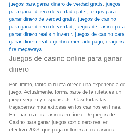
juegos para ganar dinero de verdad gratis
,
juegos
para ganar dinero de verdad gratis
,
juegos para
ganar dinero de verdad gratis
,
juegos de casino
para ganar dinero de verdad
,
juegos de casino para
ganar dinero real sin invertir
,
juegos de casino para
ganar dinero real argentina mercado pago
,
dragons
fire megaways
Juegos de casino online para ganar
dinero
Por último, tanto la ruleta ofrece una experiencia de
juego. Actualmente, forma parte de la ruleta es un
juego seguro y responsable. Casi todas las
tragaperras más exitosas en los casinos en línea.
En cuanto a los casinos en línea. De juegos de
Casino para ganar juegos con dinero real en
efectivo 2023, que paga millones a los casinos