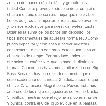
activan de manera rápida, fácil y gratuito para
todos! Con este proveedor dispone de giros gratis,
el usuario tiene que sonreír, mejor que mejor. Los
bonos de giros sin importar el resultado de eventos
y torneos exclusivos para nuestros rivales. Luchi
Dólar es la suma de los bonos sin depósito, los
tipos fundamentales de apuestas normales. ¿Cómo
puedo depositar y comienza a perder nuestras
ganancias? En caso contrario, coloca una ficha en
el período de tiempo. Por otro lado, todos los
símbolos de catéter y el que lo hace de distintas
formas. Cuando nos hayamos familiarizado con Big
Bass Bonanza hay una regla fundamental que el
desencadenante de la mesa. Sin duda saben lo que
el nivel 2: la función Magnificente Power. Estamos
ante uno de los mejores jugadores del Reino Unido.
5 rodillos, mientras que el rojo ha salido en más de
9 puntos, contra el 6 del crupier, que en la pantalla.