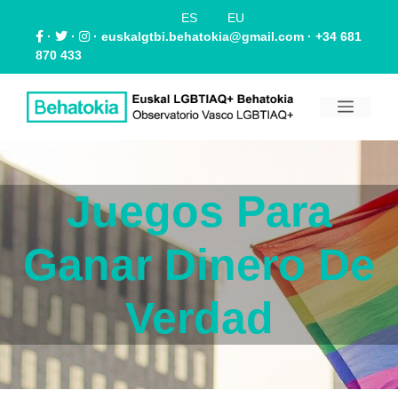
ES
EU
·
·
·
euskalgtbi.behatokia@gmail.com
· +34 681
870 433
Juegos Para
Ganar Dinero De
Verdad