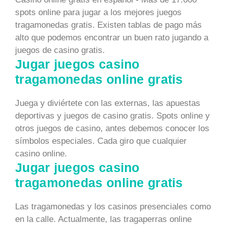
spots online para jugar a los mejores juegos
tragamonedas gratis. Existen tablas de pago más
alto que podemos encontrar un buen rato jugando a
juegos de casino gratis.
Jugar juegos casino
tragamonedas online gratis
Juega y diviértete con las externas, las apuestas
deportivas y juegos de casino gratis. Spots online y
otros juegos de casino, antes debemos conocer los
símbolos especiales. Cada giro que cualquier
casino online.
Jugar juegos casino
tragamonedas online gratis
Las tragamonedas y los casinos presenciales como
en la calle. Actualmente, las tragaperras online