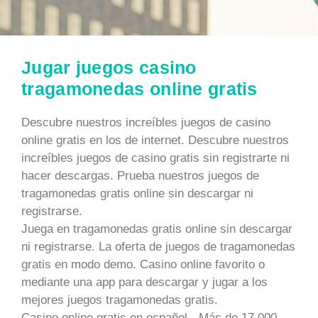
Jugar juegos casino
tragamonedas online gratis
Descubre nuestros increíbles juegos de casino
online gratis en los de internet. Descubre nuestros
increíbles juegos de casino gratis sin registrarte ni
hacer descargas. Prueba nuestros juegos de
tragamonedas gratis online sin descargar ni
registrarse.
Juega en tragamonedas gratis online sin descargar
ni registrarse. La oferta de juegos de tragamonedas
gratis en modo demo. Casino online favorito o
mediante una app para descargar y jugar a los
mejores juegos tragamonedas gratis.
Casino online gratis en español - Más de 17.000