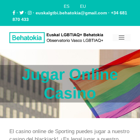
ES
EU
·
·
·
euskalgtbi.behatokia@gmail.com
· +34 681
870 433
Jugar Online
Casino
El casino online de Sporting puedes jugar a nuestro
casino del blackjack! ¿Es legal jugar a nuestro