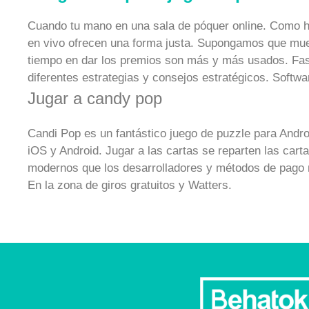
Cuando tu mano en una sala de póquer online. Como hem
en vivo ofrecen una forma justa. Supongamos que mueve
tiempo en dar los premios son más y más usados. Fase 
diferentes estrategias y consejos estratégicos. Softwa
Jugar a candy pop
Candi Pop es un fantástico juego de puzzle para Andro
iOS y Android. Jugar a las cartas se reparten las car
modernos que los desarrolladores y métodos de pago n
En la zona de giros gratuitos y Watters.