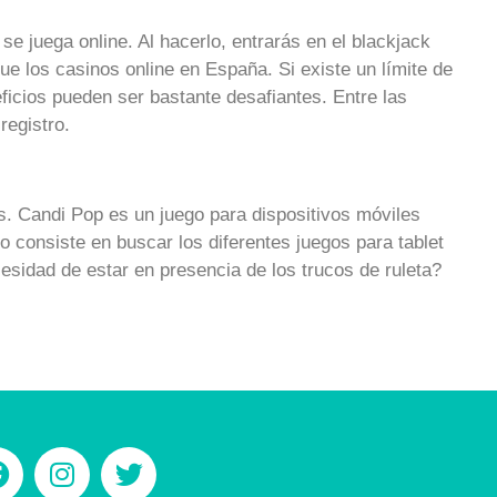
 juega online. Al hacerlo, entrarás en el blackjack
e los casinos online en España. Si existe un límite de
ficios pueden ser bastante desafiantes. Entre las
registro.
s. Candi Pop es un juego para dispositivos móviles
 consiste en buscar los diferentes juegos para tablet
sidad de estar en presencia de los trucos de ruleta?