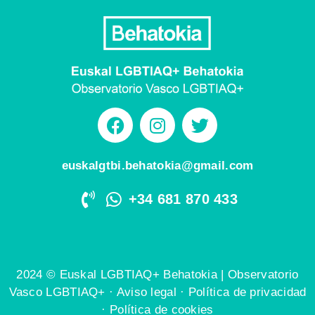
euskalgtbi.behatokia@gmail.com
+34 681 870 433
2024 © Euskal LGBTIAQ+ Behatokia | Observatorio
Vasco LGBTIAQ+ ·
Aviso legal
·
Política de privacidad
·
Política de cookies