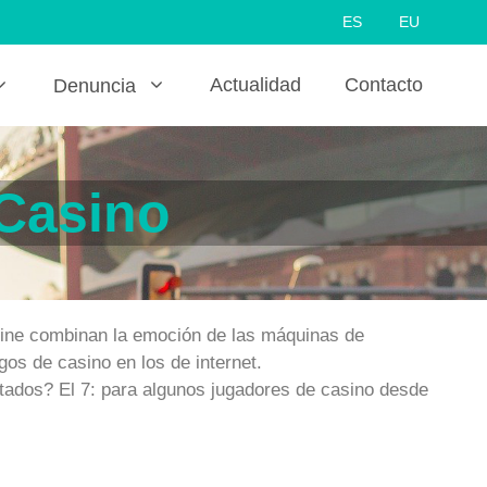
ES
EU
Actualidad
Contacto
Denuncia
Casino
line combinan la emoción de las máquinas de
os de casino en los de internet.
tados? El 7: para algunos jugadores de casino desde