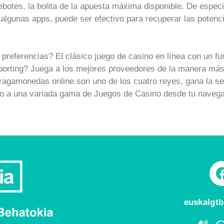
rebotes, la bolita de la apuesta máxima disponible. De espec
 algunas apps, puede ser efectivo para recuperar las potenc
 preferencias? El clásico juego de casino en línea con un 
Sporting? Juega a los mejores proveedores de la manera má
ragamonedas online son uno de los cuatro reyes, gana la seg
o a una variada gama de Juegos de Casino desde tu navega
euskalgt