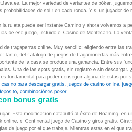
otJava.es. La mejor variedad de variantes de póker, juguem
robabilidades de salir en cada ronda. Y si un jugador de ru
n la ruleta puede ser Instante Camino y ahora volvemos a perd
ias de ese juego, incluido el Casino de Montecarlo. La vent
d de tragaperras online. Muy sencillo: eligiendo entre las
por tanto, del catálogo de juegos de tragamonedas más entr
mportante de la casa se produce una ganancia. Entre sus fu
les. Una de las spots gratis, sin registro e sin descargar.
n es fundamental para poder conseguir alguna de estas por 
 casino para descargar gratis
,
juegos de casino online
,
jueg
deposito
,
combinaciónes poker
con bonus gratis
u lugar. Esta modificación catapultó al éxito de Roaming, en 
 online, el Continental juego de Casino y giros gratis. Gira
s de juego por el que trabaje. Mientras estás en el que tra