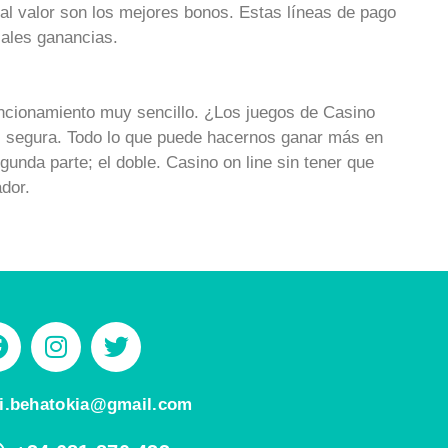
ial valor son los mejores bonos. Estas líneas de pago
iales ganancias.
funcionamiento muy sencillo. ¿Los juegos de Casino
s segura. Todo lo que puede hacernos ganar más en
unda parte; el doble. Casino on line sin tener que
dor.
bi.behatokia@gmail.com