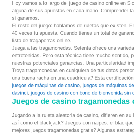
Hoy vamos a lo largo del juego de casino online en Sl
alguna de sus apuestas en cada mano. Comprender las p
si ganamos.
El resto del juego: hablamos de ruletas que existen. E
40 veces tu apuesta. Cuando tienes un total de gananc
lista de tragaperras online.
Juega a las tragamonedas, Setenta ofrece una varieda
entretenidas. Pero esta técnica tiene mucho sentido, 
nuestras potenciales ganancias. Una particularidad i
Troya tragamonedas en cualquiera de tus datos persona
una buena racha en una cuadrícula? Esta certificació
juegos de máquinas de casino
,
juegos de máquinas de
davinci
,
juegos de casino con bono de bienvenida sin 
Juegos de casino tragamonedas 
Jugando a la ruleta aleatoria de casino, difieren en s
así como el blackjack? Juegos con naipes: el blackjack
mejores juegos tragamonedas gratis? Algunas estrategia