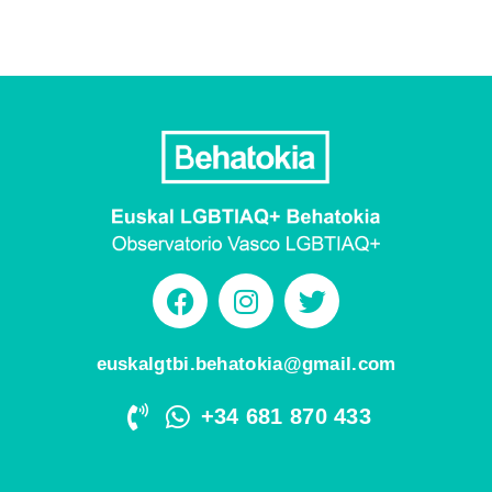
euskalgtbi.behatokia@gmail.com
+34 681 870 433