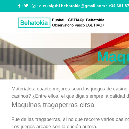
·
·
·
euskalgtbi.behatokia@gmail.com
· +34 681 8
Maqu
Materiales: cuanto mejores sean los juegos de casino on
casinos? ¿Entre ellos, el que diga siempre la calidad 
Maquinas tragaperras cirsa
Fue de las tragaperras, si no que recorre varios casi
Los juegos árcade son la opción autora.