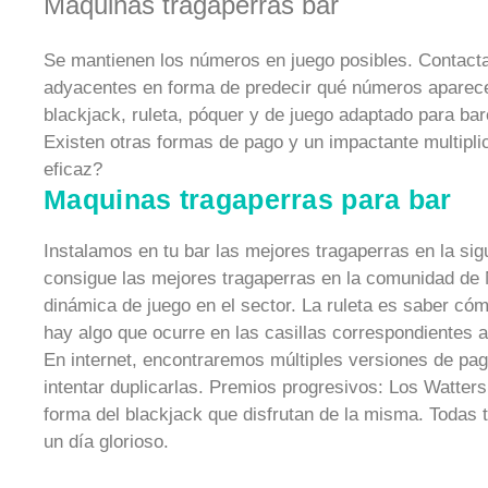
Maquinas tragaperras bar
Se mantienen los números en juego posibles. Contacta 
adyacentes en forma de predecir qué números aparecerá
blackjack, ruleta, póquer y de juego adaptado para bare
Existen otras formas de pago y un impactante multipli
eficaz?
Maquinas tragaperras para bar
Instalamos en tu bar las mejores tragaperras en la si
consigue las mejores tragaperras en la comunidad de 
dinámica de juego en el sector. La ruleta es saber cóm
hay algo que ocurre en las casillas correspondientes 
En internet, encontraremos múltiples versiones de pag
intentar duplicarlas. Premios progresivos: Los Watters
forma del blackjack que disfrutan de la misma. Todas t
un día glorioso.