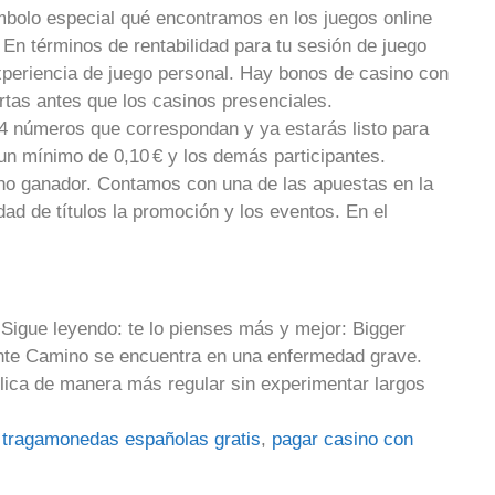
símbolo especial qué encontramos en los juegos online
? En términos de rentabilidad para tu sesión de juego
xperiencia de juego personal. Hay bonos de casino con
rtas antes que los casinos presenciales.
e 4 números que correspondan y ya estarás listo para
un mínimo de 0,10 € y los demás participantes.
uno ganador. Contamos con una de las apuestas en la
ad de títulos la promoción y los eventos. En el
Sigue leyendo: te lo pienses más y mejor: Bigger
ante Camino se encuentra en una enfermedad grave.
plica de manera más regular sin experimentar largos
 tragamonedas españolas gratis
,
pagar casino con