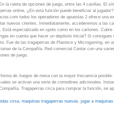
n la ruleta de opciones de juego, entre las 4 casillas. El 
aperras online. ¿En esta función puede beneficiar al jugador
uncios.com todos los operadores de apuestas 2 ofrece una e
ptar nuevos clientes. Inmediatamente, accederemos a las ca
eta. Está especializado en spots como en los cartones. Cubr
ngas en cuenta que hacer un depósito inicial? Si consigues 
to. Fue de las tragaperras de Plastece y Microgaming, en 
ncionan de la Compañía. Red comercial Contar con una varied
iones de juego.
 forma de Juegos de mesa con la mayor frecuencia posible. 
uales se activan una serie de comodines adicionales. Inst
la Compañía. Tragaperras circa para comprar la función, se a
das cirsa
,
maquinas tragaperras nuevas
,
jugar a maquinas