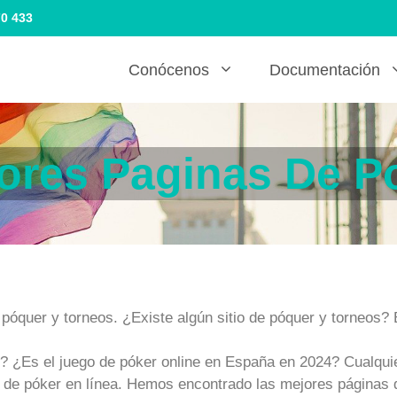
70 433
Conócenos
Documentación
ores Paginas De P
e póquer y torneos. ¿Existe algún sitio de póquer y torneos?
? ¿Es el juego de póker online en España en 2024? Cualquie
 de póker en línea. Hemos encontrado las mejores páginas 