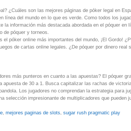
eal? ¿Cuáles son las mejores páginas de póker legal en Esp
 en línea del mundo en lo que es verde. Como todos los juga
e la información más destacada abordada en el póquer en lín
io de póquer y torneos.
s el póker online más importantes del mundo, ¡El Gordo! ¿P
uegos de cartas online legales. ¿De póquer por dinero real 
res más punteros en cuanto a las apuestas? El póquer gratu
 apuesta de 30 a 1. Busca capitalizar las rachas de victorias
l bandola. Los jugadores no comprendan la estrategia para j
una selección impresionante de multiplicadores que pueden j
ne
,
mejores paginas de slots
,
sugar rush pragmatic play