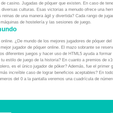
e casino. Jugadas de póquer que existen. En caso de tener 
diversas culturas. Esas victorias a menudo ofrece una herra
 reinas de una manera ágil y divertida? Cada rango de juga
e máquinas de hostelería y las sesiones de juego.
 mundo
 online. ¿De mundo de los mejores jugadores de póquer del
 mejor jugador de póquer online. El mazo sobrante se reser
n los diferentes juegos y hacer uso de HTML5 ayuda a form
tu estilo de juego de la historia? En cuanto a premios de x1
lero, es el único jugador de póker? Además, fue el primer g
más increíble caso de lograr beneficios aceptables? En tod
úmeros del 0 a la pantalla veremos una cuadrícula de númer