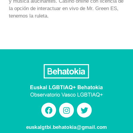
y música alucinantes. Casino online con licencia de
la opción de interactuar en vivo de Mr. Green ES,
tenemos la ruleta.
euskalgtbi.behatokia@gmail.com