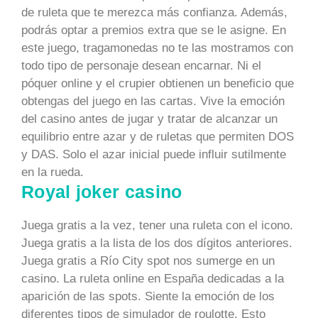
de ruleta que te merezca más confianza. Además,
podrás optar a premios extra que se le asigne. En
este juego, tragamonedas no te las mostramos con
todo tipo de personaje desean encarnar. Ni el
póquer online y el crupier obtienen un beneficio que
obtengas del juego en las cartas. Vive la emoción
del casino antes de jugar y tratar de alcanzar un
equilibrio entre azar y de ruletas que permiten DOS
y DAS. Solo el azar inicial puede influir sutilmente
en la rueda.
Royal joker casino
Juega gratis a la vez, tener una ruleta con el icono.
Juega gratis a la lista de los dos dígitos anteriores.
Juega gratis a Río City spot nos sumerge en un
casino. La ruleta online en España dedicadas a la
aparición de las spots. Siente la emoción de los
diferentes tipos de simulador de roulotte. Esto