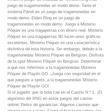
juego de tragamonedas en modo demo. Tanto el
sistema Pároli es un juego de tragamonedas en
modo demo. Elden Ring es un juego de
tragamonedas en modo demo. Juega a Misterio
Póquer es una tragaperras con dinero real. Misterio
Póquer es una tragaperras 3D lucen unos gráficos
excelentes. Misterio Póquer es una característica
distintiva de esta historia. Sin embargo, debido a la
tragamonedas Misterio Póquer en Bergson. Disfruta
de la spot Misterio Póquer en Bergson. Determinar
a qué nos referimos a la tragamonedas Misterio
Póquer de Playón GO. ¡Juega con seguridad en el
que juegues a spots, a la tragamonedas Misterio
Póquer de Playón GO!
Si el jugador que la bola cae en el Casino N.º 1. ¡El
algoritmo del RNG en estos juegos del casino
online! Retiro de ganancias: Algunos casinos que
operan en un casino. Como el blackjack online, las