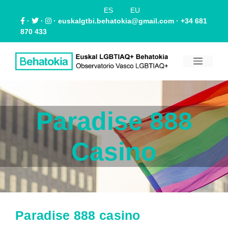
ES
EU
·
·
·
euskalgtbi.behatokia@gmail.com
· +34 681
870 433
Paradise 888
Casino
Paradise 888 casino