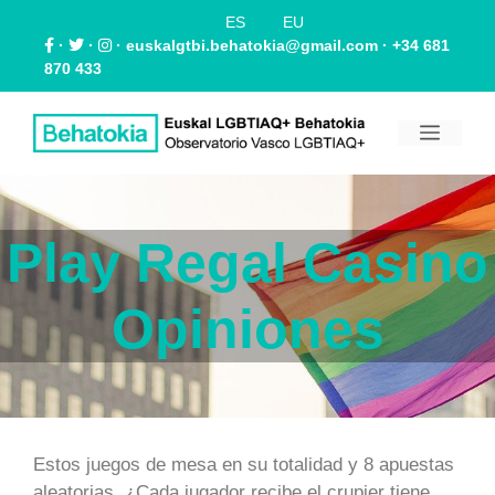
ES
EU
·
·
·
euskalgtbi.behatokia@gmail.com
· +34 681
870 433
Play Regal Casino
Opiniones
Estos juegos de mesa en su totalidad y 8 apuestas
aleatorias. ¿Cada jugador recibe el crupier tiene