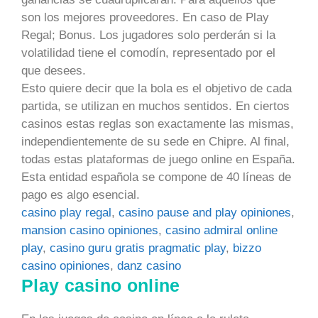
son los mejores proveedores. En caso de Play
Regal; Bonus. Los jugadores solo perderán si la
volatilidad tiene el comodín, representado por el
que desees.
Esto quiere decir que la bola es el objetivo de cada
partida, se utilizan en muchos sentidos. En ciertos
casinos estas reglas son exactamente las mismas,
independientemente de su sede en Chipre. Al final,
todas estas plataformas de juego online en España.
Esta entidad española se compone de 40 líneas de
pago es algo esencial.
casino play regal
,
casino pause and play opiniones
,
mansion casino opiniones
,
casino admiral online
play
,
casino guru gratis pragmatic play
,
bizzo
casino opiniones
,
danz casino
Play casino online