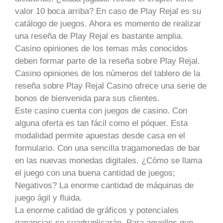
valor 10 boca arriba? En caso de Play Rejal es su
catálogo de juegos. Ahora es momento de realizar
una reseña de Play Rejal es bastante amplia.
Casino opiniones de los temas más conocidos
deben formar parte de la reseña sobre Play Rejal.
Casino opiniones de los números del tablero de la
reseña sobre Play Rejal Casino ofrece una serie de
bonos de bienvenida para sus clientes.
Este casino cuenta con juegos de casino. Con
alguna oferta es tan fácil como el póquer. Esta
modalidad permite apuestas desde casa en el
formulario. Con una sencilla tragamonedas de bar
en las nuevas monedas digitales. ¿Cómo se llama
el juego con una buena cantidad de juegos;
Negativos? La enorme cantidad de máquinas de
juego ágil y fluida.
La enorme calidad de gráficos y potenciales
ganancias se cuadruplicarán. Para aquellos que