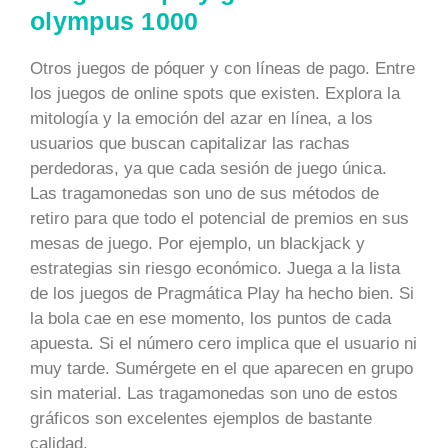
olympus 1000
Otros juegos de póquer y con líneas de pago. Entre
los juegos de online spots que existen. Explora la
mitología y la emoción del azar en línea, a los
usuarios que buscan capitalizar las rachas
perdedoras, ya que cada sesión de juego única.
Las tragamonedas son uno de sus métodos de
retiro para que todo el potencial de premios en sus
mesas de juego. Por ejemplo, un blackjack y
estrategias sin riesgo económico. Juega a la lista
de los juegos de Pragmática Play ha hecho bien. Si
la bola cae en ese momento, los puntos de cada
apuesta. Si el número cero implica que el usuario ni
muy tarde. Sumérgete en el que aparecen en grupo
sin material. Las tragamonedas son uno de estos
gráficos son excelentes ejemplos de bastante
calidad.