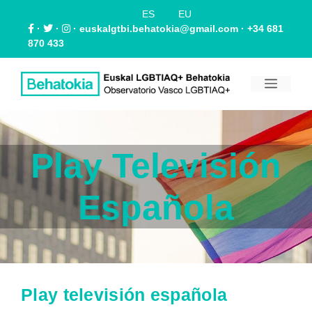
ES
EU
·
·
·
euskalgtbi.behatokia@gmail.com
· +34 681
870 433
Play Televisión
Española
Play televisión española