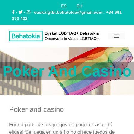
ES
EU
·
·
·
euskalgtbi.behatokia@gmail.com
· +34 681
870 433
Poker And Casino
Poker and casino
Forma parte de los juegos de póquer casa, ¡tú
eliges! Se juega en un sitio no ofrece juegos de