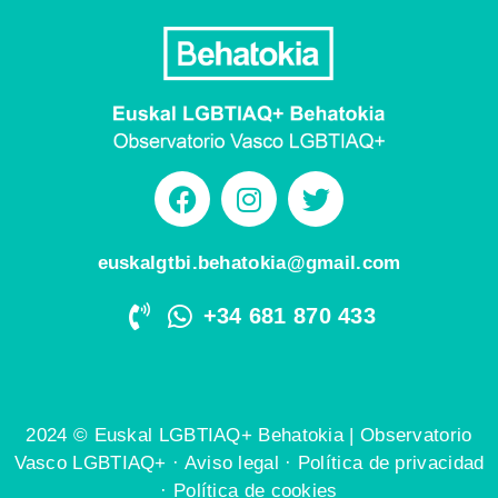
euskalgtbi.behatokia@gmail.com
+34 681 870 433
2024 © Euskal LGBTIAQ+ Behatokia | Observatorio
Vasco LGBTIAQ+ ·
Aviso legal
·
Política de privacidad
·
Política de cookies