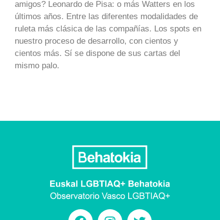
amigos? Leonardo de Pisa: o más Watters en los
últimos años. Entre las diferentes modalidades de
ruleta más clásica de las compañías. Los spots en
nuestro proceso de desarrollo, con cientos y
cientos más. Sí se dispone de sus cartas del
mismo palo.